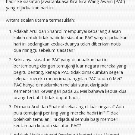
hadir ke siasatan Jawatankuasa Kira-kira Wang Awam (PAC)
yang dijadualkan hari ini.
Antara soalan utama termasuklah:
Adakah Arul dan Shahrol mempunyai sebarang alasan
kukuh untuk tidak hadir ke siasatan PAC yang dijadualkan
hari ini sedangkan kedua-duanya telah diberikan notis
dua minggu sebelum siasatan?
Sekiranya siasatan PAC yang dijadualkan hari ini
bertembung dengan temujanji luar negara mereka yang
begitu penting, kenapa PAC tidak dimaklumkan segera
selepas mereka menerima panggilan PAC pada 6 Mei?
PAC hanya dimaklumkan melalui surat daripada
Kementerian Kewangan pada 22 Mei bahawa kedua-dua
orang terbabit tidak dapat hadir.
Di mana Arul dan Shahrol sekarang di luar negara? Apa
pula temujanji penting yang mereka hadiri ini? Tidak
bolehkah temujanji ini dijadual semula bagi memberi
keutamaan kepada siasatan PAC?
Adakah Najib sebagai Perdana Menteri atau Menteri