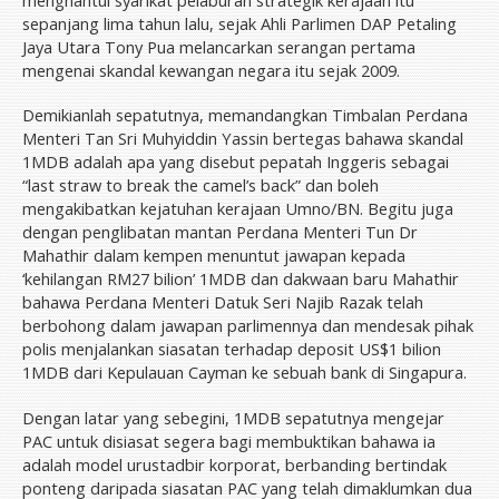
sepanjang lima tahun lalu, sejak Ahli Parlimen DAP Petaling
Jaya Utara Tony Pua melancarkan serangan pertama
mengenai skandal kewangan negara itu sejak 2009.
Demikianlah sepatutnya, memandangkan Timbalan Perdana
Menteri Tan Sri Muhyiddin Yassin bertegas bahawa skandal
1MDB adalah apa yang disebut pepatah Inggeris sebagai
“last straw to break the camel’s back” dan boleh
mengakibatkan kejatuhan kerajaan Umno/BN. Begitu juga
dengan penglibatan mantan Perdana Menteri Tun Dr
Mahathir dalam kempen menuntut jawapan kepada
‘kehilangan RM27 bilion’ 1MDB dan dakwaan baru Mahathir
bahawa Perdana Menteri Datuk Seri Najib Razak telah
berbohong dalam jawapan parlimennya dan mendesak pihak
polis menjalankan siasatan terhadap deposit US$1 bilion
1MDB dari Kepulauan Cayman ke sebuah bank di Singapura.
Dengan latar yang sebegini, 1MDB sepatutnya mengejar
PAC untuk disiasat segera bagi membuktikan bahawa ia
adalah model urustadbir korporat, berbanding bertindak
ponteng daripada siasatan PAC yang telah dimaklumkan dua