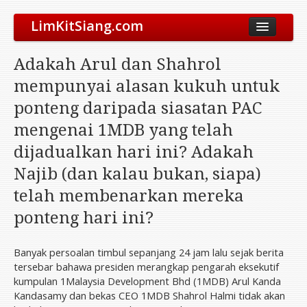
LimKitSiang.com
Biodata
Adakah Arul dan Shahrol
Blog
mempunyai alasan kukuh untuk
Chinese Blog
ponteng daripada siasatan PAC
Archive
mengenai 1MDB yang telah
Donate to DAP
dijadualkan hari ini? Adakah
Najib (dan kalau bukan, siapa)
telah membenarkan mereka
ponteng hari ini?
Banyak persoalan timbul sepanjang 24 jam lalu sejak berita
tersebar bahawa presiden merangkap pengarah eksekutif
kumpulan 1Malaysia Development Bhd (1MDB) Arul Kanda
Kandasamy dan bekas CEO 1MDB Shahrol Halmi tidak akan