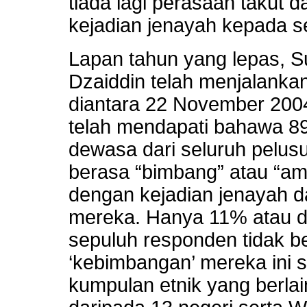
tiada lagi perasaan takut d
kejadian jenayah kepada s
Lapan tahun yang lepas, S
Dzaiddin telah menjalankan
diantara 22 November 200
telah mendapati bahawa 8
dewasa dari seluruh pelus
berasa “bimbang” atau “a
dengan kejadian jenayah d
mereka. Hanya 11% atau d
sepuluh responden tidak b
‘kebimbangan’ mereka ini 
kumpulan etnik yang berla