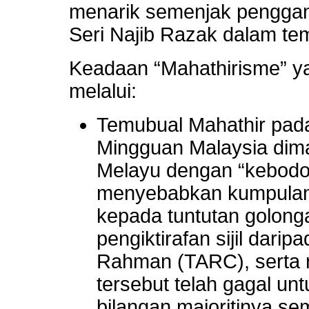
menarik semenjak penggan
Seri Najib Razak dalam tem
Keadaan “Mahathirisme” ya
melalui:
Temubual Mahathir pada
Mingguan Malaysia dim
Melayu dengan “kebodo
menyebabkan kumpulan
kepada tuntutan golonga
pengiktirafan sijil dari
Rahman (TARC), serta 
tersebut telah gagal un
bilangan majoritinya s