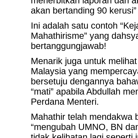
menerbitkan laporan dan a
akan bertanding 90 kerusi”
Ini adalah satu contoh “K
Mahathirisme” yang dahsya
bertanggungjawab!
Menarik juga untuk meliha
Malaysia yang mempercayai
bersetuju dengannya bahaw
“mati” apabila Abdullah m
Perdana Menteri.
Mahathir telah mendakwa b
“mengubah UMNO, BN dan 
tidak kelihatan lagi seperti